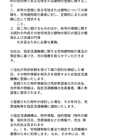
約の目的物である宅地または建物の登録に関するこ
と
二 前号の登録に係る宅地または建物についての情
報を、宅地建物取引業者に対し、定期的にまたは依
頼に応じて
提供する
こと。
三 前二号に掲げるもののほか、前号の情報に関す
る統計の作成その他宅地及び建物の取引の適正の確
保および流通の円滑
化を図るために必要な業務。
当社は、指定流通機構に関する宅地建物取引業法の
規定等に基づき、次の措置を取らせていただきま
す。
①当社が売却依頼を受けて媒介契約を締結した場
合、その物件情報を相手方を探索するため指定流通
機構に登録いたします。
登録された物件情報及び売却希望者の方の氏名、
住所等の情報は、指定流通機構の会員業者、購入希
望者に提供されます。
②登録された物件が成約した場合、その年月日、売
買価格等を指定流通機構に通知いたします。
③指定流通機構は、物件情報、成約情報（物件の概
要、契約年月日、売買価格などの情報で、売主･買
主の氏名は含まれませ
ん。）を、宅地建物取引業法で規定する同機構の
業務のために利用します。 なお、その中には、物