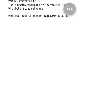
件情報、成約情報を指
定
流通機構の会員業者や公的な団体へ電子データ
等で提供することを含みます。
④専任媒介契約及び専属専任媒介契約の場合、以上
の、指定流通機構への情報の登録･通知等は、宅地
建物取引業の規定に基
づき実施いたします。
⑤物件の購入希望者、あるいは買主となられる方
は、上記①～④の指定流通機構に関する措置等に基
づいて購入いただきます。
⑥当社が、指定流通機構の物件情報等により物件購
入の営業活動を行う場合は、その物件情報等を購入
希望者の方に提供する
と共に、購入希望者の方の氏名、住所等を売却活
動を行う宅地建物取引業者、売却希望者に提供いた
します。
この提供につ
いては、本文「4.個人情報の第三者
への提供」記載のとおり、ご本人からの申出がござ
いましたら取止めさせ
ていただきます。
⑦当社は、指定流通機構から提供を受けた成約情報
（売主・買主の氏名は含まれません）あるいは、当
社が関与した売買取引
により得た成約情報を、当社が売買依頼を受ける
際の売買すべき価格またはその評価額を提示する意
見の根拠として、当社