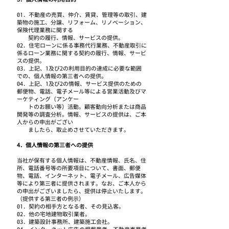
01．不動産の売買、仲介、賃貸、管理等の取引、建
築物の施工、分譲、リフォーム、リノベーション、
保険代理業務に関する
契約の履行、情報、サービスの提供。
02．住宅ローンに係る事務代行業務、不動産取引に
係るローン業務に関する契約の履行、情報、サービ
スの提供。
03．上記、1及び2の利用目的の達成に必要な範囲
での、個人情報の第三者への提供。
04．上記、1及び2の情報、サービス提供のための
郵便物、電話、電子メール等による営業活動及びマ
ーケティング（アンケー
トのお願い等）活動。顧客動向分析または商品
開発等の調査分析。情報、サービスの提供は、ご本
人からの申出がござい
ましたら、取止めさせていただきます。
4．個人情報の第三者への提供
当社が保有する個人情報は、不動産情報、氏名、住
所、電話番号等の所要項目について、書面、郵便
物、電話、インターネット、電子メール、広告媒体
等により第三者に提供されます。なお、ご本人から
の申出がございましたら、提供は停止いたします。
（提供する第三者の例示）
01．契約の相手方となる者、その見込客。
02．他の宅地建物取引業者。
03．建築設計事務所、建築施工会社。