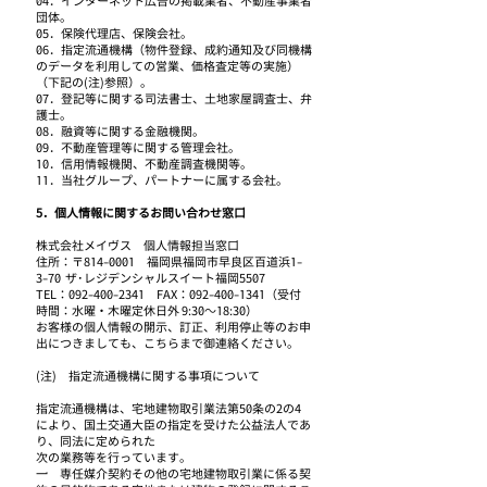
04．インターネット広告の掲載業者、不動産事業者
団体。
05．保険代理店、保険会社。
06．指定流通機構（物件登録、成約通知及び同機構
のデータを利用しての営業、価格査定等の実施）
（下記の(注)参照）。
07．登記等に関する司法書士、土地家屋調査士、弁
護士。
08．融資等に関する金融機関。
09．不動産管理等に関する管理会社。
10．信用情報機関、不動産調査機関等。
11．当社グループ、パートナーに属する会社。
5．個人情報に関するお問い合わせ窓口
株式会社メイヴス 個人情報担当窓口
住所：〒814-0001 福岡県福岡市早良区百道浜1-
3-70 ザ･レジデンシャルスイート福岡5507
TEL：092-400-2341 FAX：092-400-1341（受付
時間：水曜・木曜定休日外 9:30～18:30）
お客様の個人情報の開示、訂正、利用停止等のお申
出につきましても、こちらまで御連絡ください。
(注) 指定流通機構に関する事項について
指定流通機構は、宅地建物取引業法第50条の2の4
により、国土交通大臣の指定を受けた公益法人であ
り、同法に定められた
次の業務等を行っています。
一 専任媒介契約その他の宅地建物取引業に係る契