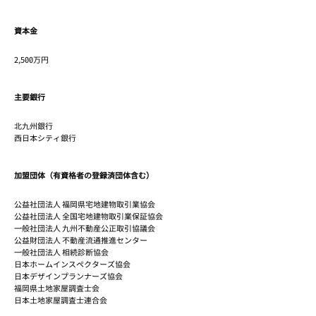
資本金
2,500万円
主要銀行
北九州銀行
西日本シティ銀行
加盟団体（有資格者の登録済団体含む）
公益社団法人 福岡県宅地建物取引業協会
公益社団法人 全国宅地建物取引業保証協会
一般社団法人 九州不動産公正取引協議会
公益財団法人 不動産流通推進センター
​一般社団法人 相続診断協会
日本ホームインスペクターズ協会
日本デザインプランナーズ協会
福岡県土地家屋調査士会
日本土地家屋調査士連合会