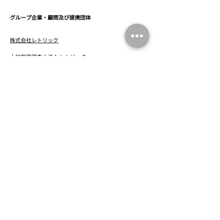
グループ企業・顧問及び提携団体
株式会社レトリック
土地家屋調査士法人 レトリック
川島庄一税理士事務所
​顧問税理士 川島 庄一
佐藤祐一税理士事務所
​グループ 顧問税理士 佐藤 祐一
阿部哲茂法律事務所
​グループ 顧問弁護士 阿部 哲茂
司法書士法人 菱田合同事務所
司法書士 緒方 里奈
鉄鋼処理産業株式会社
​宜本興産株式会社