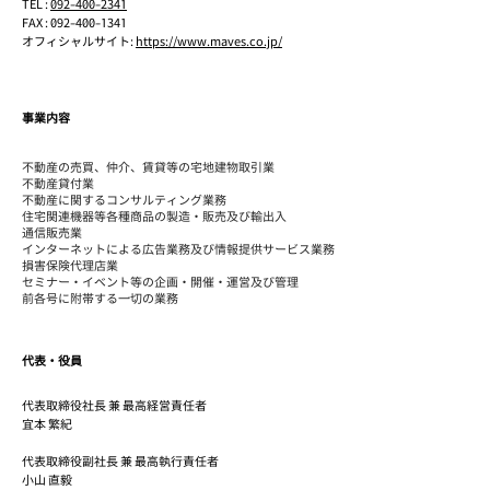
TEL :
092-400-2341
FAX :
092-400-1341
オフィシャルサイト:
https://www.maves.co.jp/
事業内容
不動産の売買、仲介、賃貸等の宅地建物取引業
不動産貸付業
不動産に関するコンサルティング業務
住宅関連機器等各種商品の製造・販売及び輸出入
通信販売業
インターネットによる広告業務及び情報提供サービス業務
損害保険代理店業
セミナー・イベント等の企画・開催・運営及び管理
前各号に附帯する一切の業務
代表・役員
代表取締役社長 兼 最高経営責任者
宜本 繁紀
代表取締役副社長 兼 最高執行責任者
小山 直毅