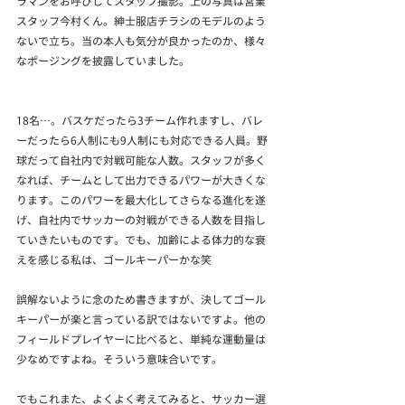
ラマンをお呼びしてスタッフ撮影。上の写真は営業
スタッフ今村くん。紳士服店チラシのモデルのよう
ないで立ち。当の本人も気分が良かったのか、様々
なポージングを披露していました。
18名…。バスケだったら3チーム作れますし、バレ
ーだったら6人制にも9人制にも対応できる人員。野
球だって自社内で対戦可能な人数。スタッフが多く
なれば、チームとして出力できるパワーが大きくな
ります。このパワーを最大化してさらなる進化を遂
げ、自社内でサッカーの対戦ができる人数を目指し
ていきたいものです。でも、加齢による体力的な衰
えを感じる私は、ゴールキーパーかな笑
誤解ないように念のため書きますが、決してゴール
キーパーが楽と言っている訳ではないですよ。他の
フィールドプレイヤーに比べると、単純な運動量は
少なめですよね。そういう意味合いです。
でもこれまた、よくよく考えてみると、サッカー選