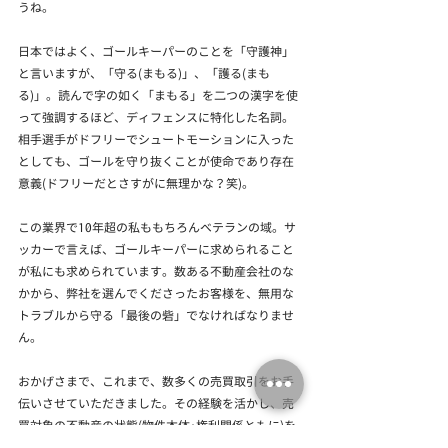
うね。
日本ではよく、ゴールキーパーのことを「守護神」
と言いますが、「守る(まもる)」、「護る(まも
る)」。読んで字の如く「まもる」を二つの漢字を使
って強調するほど、ディフェンスに特化した名詞。
相手選手がドフリーでシュートモーションに入った
としても、ゴールを守り抜くことが使命であり存在
意義(ドフリーだとさすがに無理かな？笑)。
この業界で10年超の私ももちろんベテランの域。サ
ッカーで言えば、ゴールキーパーに求められること
が私にも求められています。数ある不動産会社のな
かから、弊社を選んでくださったお客様を、無用な
トラブルから守る「最後の砦」でなければなりませ
ん。
おかげさまで、これまで、数多くの売買取引をお手
伝いさせていただきました。その経験を活かし、売
買対象の不動産の状態(物件本体･権利関係ともに)を
みて、その取引において、潜在するリスクを洗い出