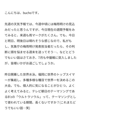
こんにちは、buchoです。
先週の天気予報では、今週中頃には梅雨明けの見込
みだったと思うんですが、今日現在の週間予報をみ
てみると、来週も雨マークがたくさん。でも、今日
と明日、明後日は晴れそうな感じなので、私がも
し、気象庁の梅雨明け発表担当者だったら、その判
断に頭を悩ませる週末を送ってそう…、などとどう
でもいい話はさておき、7月も中盤戦に突入しました
が、皆様いかがお過ごしでしょうか。
昨日開幕した世界水泳。福岡に世界のトップスイマ
ーが集結し、多種多様な種目で世界一を決めるこの
大会。でも、個人的に気になることがひとつ。よく
よく考えてみると、テレビ朝日のテーマソングであ
るB'zの「ウルトラソウル」って、テーマソングとし
て使われている期間、長くないですか？(これまたど
うでもいい話…笑)