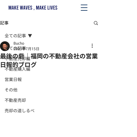
記事
全ての記事
Bucho
全ての記事
2023年7月15日
最後の砦｜福岡の不動産会社の営業
不動産売却編
日報的ブログ
不動産購入編
営業日報
その他
不動産売却
売却の道しるべ