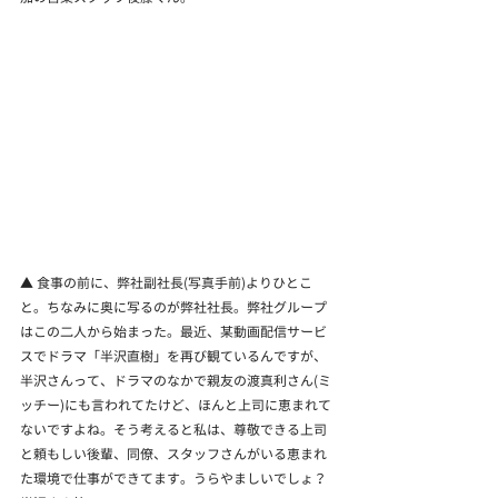
▲ 食事の前に、弊社副社長(写真手前)よりひとこ
と。ちなみに奥に写るのが弊社社長。弊社グループ
はこの二人から始まった。最近、某動画配信サービ
スでドラマ「半沢直樹」を再び観ているんですが、
半沢さんって、ドラマのなかで親友の渡真利さん(ミ
ッチー)にも言われてたけど、ほんと上司に恵まれて
ないですよね。そう考えると私は、尊敬できる上司
と頼もしい後輩、同僚、スタッフさんがいる恵まれ
た環境で仕事ができてます。うらやましいでしょ？