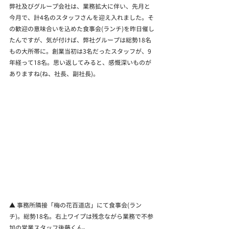
弊社及びグループ会社は、業務拡大に伴い、先月と
今月で、計4名のスタッフさんを迎え入れました。そ
の歓迎の意味合いを込めた食事会(ランチ)を昨日催し
たんですが、気が付けば、弊社グループは総勢18名
もの大所帯に。創業当初は3名だったスタッフが、9
年経って18名。思い返してみると、感慨深いものが
ありますね(ね、社長、副社長)。
▲ 事務所隣接「梅の花百道店」にて食事会(ラン
チ)。総勢18名。右上ワイプは残念ながら業務で不参
加の営業スタッフ後藤くん。