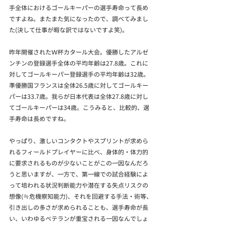
手全体におけるゴールキーパーの選手寿命って長め
ですよね。またまた気になったので、調べてみまし
た(決して仕事が暇な訳ではないですよ笑)。
昨年開催されたＷ杯カタール大会。優勝したアルゼ
ンチンの登録選手全体の平均年齢は27.8歳。これに
対してゴールキーパー登録選手の平均年齢は32歳。
準優勝国フランスは全体26.5歳に対してゴールキー
パーは33.7歳。我らが日本代表は全体27.8歳に対し
てゴールキーパーは34歳。こうみると、比較的、選
手寿命は長めですね。
やっぱり、激しいコンタクトやスプリントが求めら
れるフィールドプレイヤーに比べ、身体的・体力的
に要求されるものが少ないことがこの一因なんだろ
うと思いますが、一方で、第一線での試合経験によ
って培われる状況判断能力や潜在する失点リスクの
想像(≒危機察知能力)、それを回避する手法・術等、
引き出しの多さが求められることも、選手寿命が長
い、いわゆるベテランが重宝される一因なんでしょ