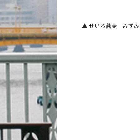
▲ せいろ蕎麦　みず