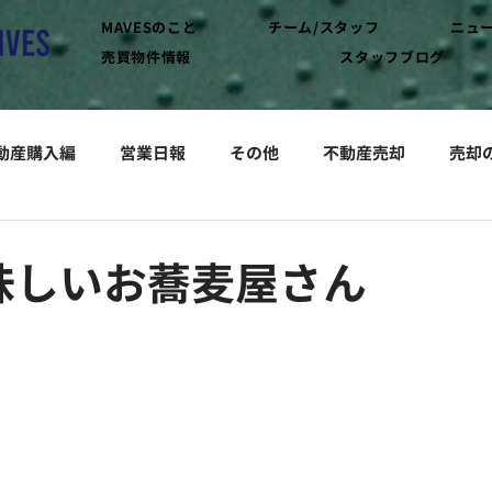
MAVESのこと
チーム/スタッフ
ニュ
売買物件情報
スタッフブログ
動産購入編
営業日報
その他
不動産売却
売却
味しいお蕎麦屋さん