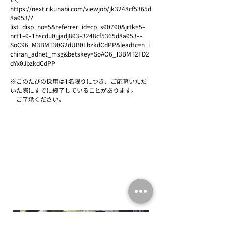
https://next.rikunabi.com/viewjob/jk3248cf5365d
8a053/?
list_disp_no=5&referrer_id=cp_s00700&jrtk=5-
nrt1-0-1hscdu0ijjadj803-3248cf5365d8a053--
SoC96_M3BMT30G2dUB0LbzkdCdPP&leadtc=n_i
chiran_adnet_msg&betskey=SoAO6_I3BMT2FD2
dYx0JbzkdCdPP
※このたびの採用は1名限りにつき、ご応募いただ
いた際にすでに終了していることがあります。
ご了承ください。