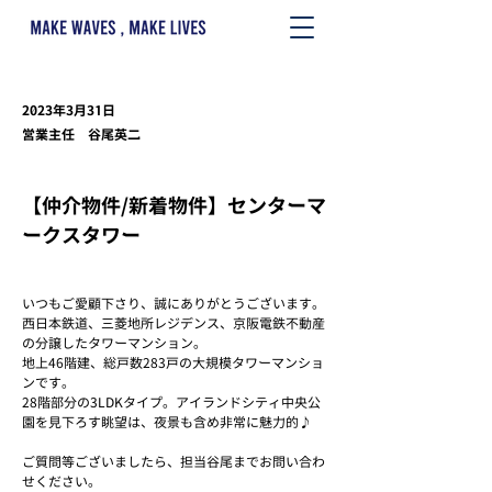
2023年3月31日
営業主任 谷尾英二
【仲介物件/新着物件】センターマ
ークスタワー
いつもご愛顧下さり、誠にありがとうございます。
西日本鉄道、三菱地所レジデンス、京阪電鉄不動産
の分譲したタワーマンション。
地上46階建、総戸数283戸の大規模タワーマンショ
ンです。
28階部分の3LDKタイプ。アイランドシティ中央公
園を見下ろす眺望は、夜景も含め非常に魅力的♪
ご質問等ございましたら、担当谷尾までお問い合わ
せください。