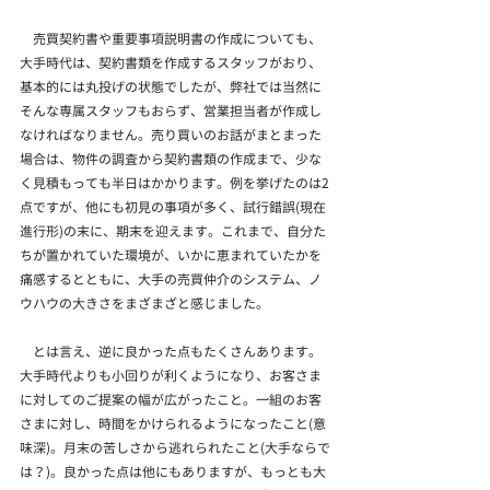
　売買契約書や重要事項説明書の作成についても、
大手時代は、契約書類を作成するスタッフがおり、
基本的には丸投げの状態でしたが、弊社では当然に
そんな専属スタッフもおらず、営業担当者が作成し
なければなりません。売り買いのお話がまとまった
場合は、物件の調査から契約書類の作成まで、少な
く見積もっても半日はかかります。例を挙げたのは2
点ですが、他にも初見の事項が多く、試行錯誤(現在
進行形)の末に、期末を迎えます。これまで、自分た
ちが置かれていた環境が、いかに恵まれていたかを
痛感するとともに、大手の売買仲介のシステム、ノ
ウハウの大きさをまざまざと感じました。
　とは言え、逆に良かった点もたくさんあります。
大手時代よりも小回りが利くようになり、お客さま
に対してのご提案の幅が広がったこと。一組のお客
さまに対し、時間をかけられるようになったこと(意
味深)。月末の苦しさから逃れられたこと(大手ならで
は？)。良かった点は他にもありますが、もっとも大