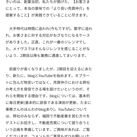
きいのは、創業当初、私たちが掲げた、【お客さま
にとって、本当の意味での「より良い売買仲介」を
提案すること】が実践できていることに尽きます。
　大手時代は時間に追われ(今もですが)、数字に追わ
れ、お客さまに対する対応がおざなりになるケース
がありました。正直、これが一番のジレンマでし
た。メイヴスではそんなジレンマを感じることがな
いよう、2期目以降も業務に邁進してまいります。
　前振りが長くなりましたが、2期目を迎えるにあた
り、新たに、blogとYouTubeを始めます。オブラー
トに包んだ物言いではなく、売買仲介における弊社
の考え方を発信できる場を設けたいというのが、そ
れらを開始する理由です。blogについては、基本的
に毎日更新(基本的に部長である津田が更新、たまに
事務さんのほんわかblogあり)。YouTubeについて
は、弊社のみならず、福岡で不動産業を営む方々を
ゲストにお招きし、不動産売買について語り合うと
いう企画を準備しています。ご興味があれば、ご覧
くださいませ。コメントやご意見もぜひお願いいた