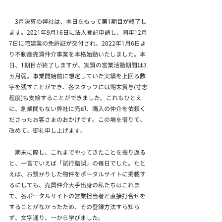
　3月決算の弊社は、本日をもって第1期目が終了し
ます。2021年9月16日に法人登記申請し、同年12月
7日に宅建業の免許証が交付され、2022年1月6日よ
り不動産売買仲介事業を本格始動いたしました。本
日、1期目が終了しますが、実質の営業活動期間は3
ヵ月弱。事業開始前に想定していた実績を上回る数
字を残すことができ、各スタッフには期末賞与(寸志
程度)も支給することができました。これもひとえ
に、創業間もない弊社に売却、購入の仲介を依頼く
ださったお客さまのおかげです。この場を借りて、
改めて、御礼申し上げます。
　期末に際し、これまでやってきたことを振り返る
と、一言でいえば「試行錯誤」の毎日でした。たと
えば、お預かりした物件をポータルサイトに掲載す
るにしても、売買仲介大手出身の私たちはこれま
で、各ポータルサイトの営業担当者と直接打合せを
することがなかったため、その登録方法すら知ら
ず、文字通り、一から学びました。