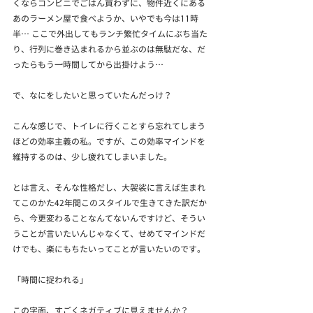
くならコンビニでごはん買わずに、物件近くにある
あのラーメン屋で食べようか、いやでも今は11時
半… ここで外出してもランチ繁忙タイムにぶち当た
り、行列に巻き込まれるから並ぶのは無駄だな、だ
ったらもう一時間してから出掛けよう…
で、なにをしたいと思っていたんだっけ？
こんな感じで、トイレに行くことすら忘れてしまう
ほどの効率主義の私。ですが、この効率マインドを
維持するのは、少し疲れてしまいました。
とは言え、そんな性格だし、大袈裟に言えば生まれ
てこのかた42年間このスタイルで生きてきた訳だか
ら、今更変わることなんてないんですけど、そうい
うことが言いたいんじゃなくて、せめてマインドだ
けでも、楽にもちたいってことが言いたいのです。
「時間に捉われる」
この字面、すごくネガティブに見えませんか？