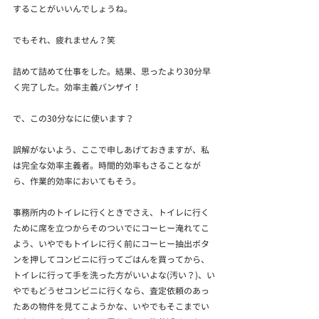
することがいいんでしょうね。
でもそれ、疲れません？笑
詰めて詰めて仕事をした。結果、思ったより30分早
く完了した。効率主義バンザイ！
で、この30分なにに使います？
誤解がないよう、ここで申しあげておきますが、私
は完全な効率主義者。時間的効率もさることなが
ら、作業的効率においてもそう。
事務所内のトイレに行くときでさえ、トイレに行く
ために席を立つからそのついでにコーヒー淹れてこ
よう、いやでもトイレに行く前にコーヒー抽出ボタ
ンを押してコンビニに行ってごはんを買ってから、
トイレに行って手を洗った方がいいよな(汚い？)、い
やでもどうせコンビニに行くなら、査定依頼のあっ
たあの物件を見てこようかな、いやでもそこまでい