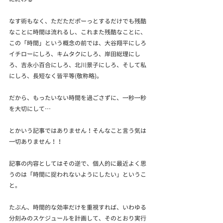
なす術もなく、ただただポーっとするだけでも残酷
なことに時間は流れるし、これまた残酷なことに、
この「時間」という概念の前では、大谷翔平にしろ
イチローにしろ、キムタクにしろ、岸田総理にし
ろ、吉永小百合にしろ、北川景子にしろ、そして私
にしろ、長短なく皆平等(敬称略)。
だから、もったいない時間を過ごさずに、一秒一秒
を大切にして…
とかいう記事ではありません！そんなこと言う気は
一切ありません！！
記事の内容としてはその逆で、個人的に最近よく思
うのは「時間に捉われないようにしたい」というこ
と。
たぶん、時間的な効率だけを重視すれば、いわゆる
分刻みのスケジュールを計画して、そのとおり実行