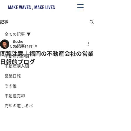
記事
全ての記事
Bucho
全ての記事
2023年10月1日
閲覧注意｜福岡の不動産会社の営業
不動産売却編
日報的ブログ
不動産購入編
営業日報
その他
不動産売却
売却の道しるべ