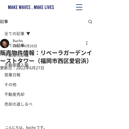
記事
全ての記事
Bucho
全ての記事
2022年6月26日
販売物件情報：リベーラガーデンイ
不動産売却編
ーストタワー（福岡市西区愛宕浜）
不動産購入編
更新日：
2022年6月27日
営業日報
その他
不動産売却
売却の道しるべ
こんにちは、bucho です。