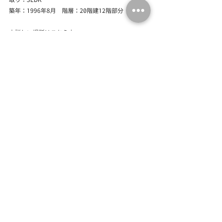
築年：1996年8月　階層：20階建12階部分
↓詳しい場所はこちら↓
リベーラガーデン・イーストタワー - Google マップ
どんなにカメラの性能がよくなっても、動画や画像
では伝わらない点がたくさんあります。ぜひ一度、
本物件に足をお運びくださいませ。
タグ：
不動産
不動産仲介
不動産売買
福岡不動産
不動産購入
リノベーション
マンション購入
リフォーム
福岡市西区
愛宕浜
福岡リノベーション
福岡リフォーム