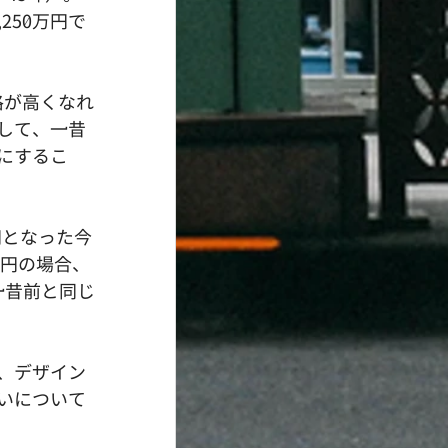
250万円で
格が高くなれ
して、一昔
にするこ
円となった今
万円の場合、
一昔前と同じ
、デザイン
いについて