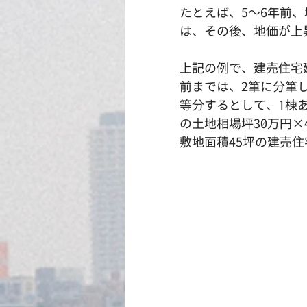
たとえば、5～6年前
は、その後、地価が上
上記の例で、建売住宅
前までは、2筆に分筆
等分するとして、1棟あ
の土地相場坪30万円×
敷地面積45坪の建売住