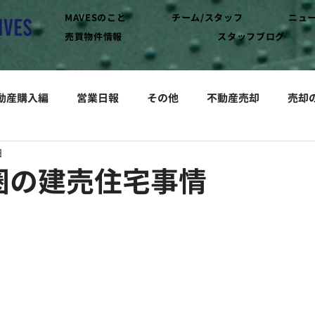
MAVESのこと
チーム/スタッフ
ニュ
売買物件情報
スタッフブログ
動産購入編
営業日報
その他
不動産売却
売却
日
圏の建売住宅事情