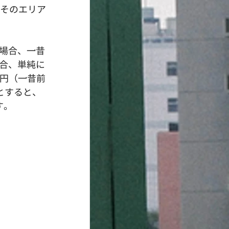
。そのエリア
場合、一昔
合、単純に
万円（一昔前
とすると、
す。