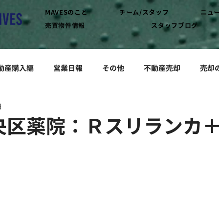
MAVESのこと
チーム/スタッフ
ニュ
売買物件情報
スタッフブログ
動産購入編
営業日報
その他
不動産売却
売却
日
央区薬院：Ｒスリランカ