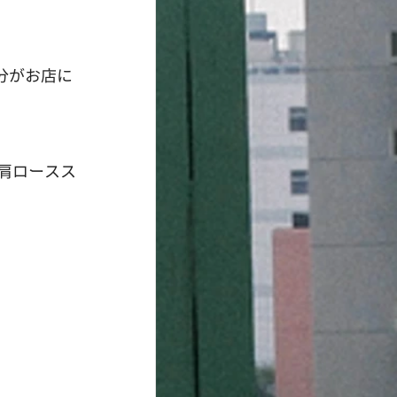
分がお店に
肩ロースス