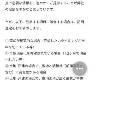
点で必要な情報を、速やかにご提示することが弊社
の役割なのかなと思っています。
ただ、以下に列挙する項目に該当する場合は、訪問
査定をおすすめします。
① 売却が現実的な場合（売却したいタイミングが半
年を切っている等）
② 早期現金化を希望されている場合（1,2ヶ月で現金
化したい等）
③ 土地･戸建の場合で、敷地と隣接地（前面道路を
含む）に高低差がある場合
④ 土地･戸建の場合で、敷地面積が広く形状が特殊
の場合（150坪以上、旗竿地等）
⑤ 中古物件購入＋大幅な改装を実施している場合
（リノベ等）  
端的に申しあげて、上記①と②は、そのスケジュー
ル感も含め、ご要望等の詳細をヒアリングのうえ、
最適な売却プランの提示してもらうことが必要な段