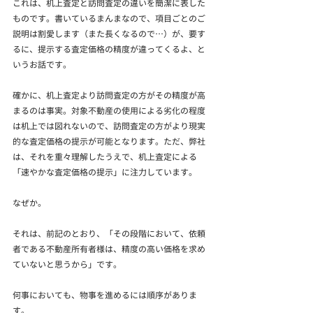
これは、机上査定と訪問査定の違いを簡潔に表した
ものです。書いているまんまなので、項目ごとのご
説明は割愛します（また長くなるので…）が、要す
るに、提示する査定価格の精度が違ってくるよ、と
いうお話です。
確かに、机上査定より訪問査定の方がその精度が高
まるのは事実。対象不動産の使用による劣化の程度
は机上では図れないので、訪問査定の方がより現実
的な査定価格の提示が可能となります。ただ、弊社
は、それを重々理解したうえで、机上査定による
「速やかな査定価格の提示」に注力しています。
なぜか。
それは、前記のとおり、「その段階において、依頼
者である不動産所有者様は、精度の高い価格を求め
ていないと思うから」です。
何事においても、物事を進めるには順序がありま
す。