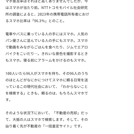
マホ普及率はそれほど高くありませんでしたが、今
はスマホが当たり前。NTTトコモモバイル社会研究
所の調査によると、2023年の携帯電話所有者におけ
るスマホ比率は「96.3％」とのこと。
電車やバスに乗っている人の手にはスマホ。人気の
パン屋さんに並んでいる人の手にもスマホ。スマホ
で動画をみながらごはんを食べたり、ジムでエアロ
バイクをこいだり…。きれいな景色を撮影するとき
もスマホ。寝る前にアラームをかけるのもスマホ。
100人いたら96人がスマホを持ち、その96人のうち
のほとんどがなにかにつけてスマホに頼る日常を送
っているこの現代社会において、「わからないこと
を検索する」ときも、頼るのは、もちろんスマホで
す。
そのような状況下において、「不動産の売却」だっ
て、大抵の人はスマホで検索します。そして、その
辿り着く先が不動産の「一括査定サイト」です。