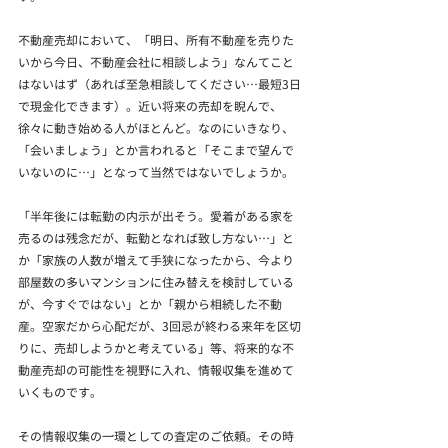
不動産売却において、「明日、所有不動産を売りた
いから今日、不動産会社に相談しよう」なんてこと
はないはず（あれば至急相談してください…最短3日
で現金化できます）。近い将来の売却を睨んで、
徐々に動き始める人がほとんど。なのにいきなり、
「会いましょう」とか言われると「そこまで望んで
いないのに…」となって当然ではないでしょうか。
「半年後には転勤の内示が出そう。愛着がある家を
売るのは残念だが、転勤となれば致し方ない…」と
か「家族の人数が増えて手狭になったから、今より
部屋数の多いマンションに住み替えを検討している
が、今すぐではない」とか「親から相続した不動
産。空家だから心配だが、3回忌が終わる来年を区切
りに、売却しようかと考えている」等、将来的な不
動産売却の可能性を視野に入れ、情報収集を進めて
いくものです。
その情報収集の一環としての査定のご依頼。その時