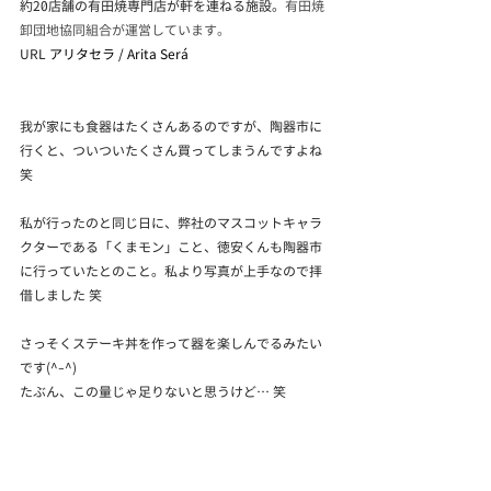
約20店舗の有田焼専門店が軒を連ねる施設。
有田焼
卸団地協同組合が運営しています。
URL 
アリタセラ / Arita Será
我が家にも食器はたくさんあるのですが、陶器市に
行くと、ついついたくさん買ってしまうんですよね 
笑
私が行ったのと同じ日に、弊社のマスコットキャラ
クターである「くまモン」こと、徳安くんも陶器市
に行っていたとのこと。私より写真が上手なので拝
借しました 笑
さっそくステーキ丼を作って器を楽しんでるみたい
です(^-^)
たぶん、この量じゃ足りないと思うけど… 笑