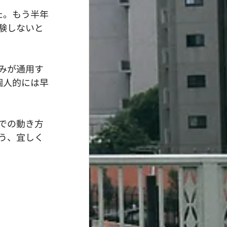
た。もう半年
験しないと
みが通用す
個人的には早
での動き方
う、宜しく