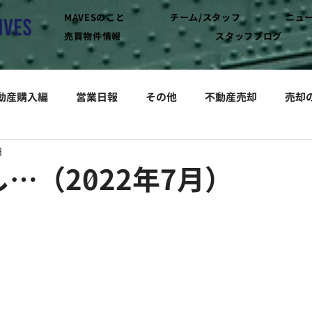
MAVESのこと
チーム/スタッフ
ニュ
売買物件情報
スタッフブログ
動産購入編
営業日報
その他
不動産売却
売却
日
…（2022年7月）