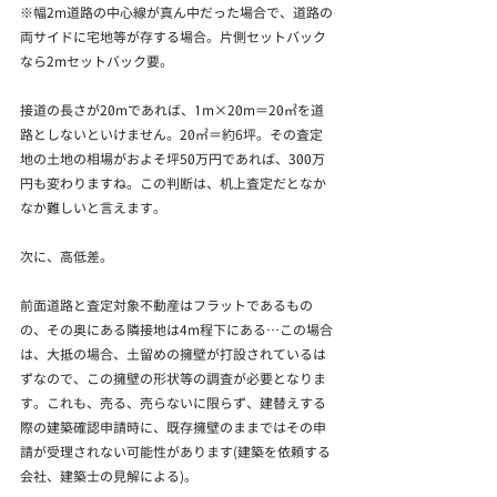
※幅2m道路の中心線が真ん中だった場合で、道路の
両サイドに宅地等が存する場合。片側セットバック
なら2mセットバック要。
接道の長さが20mであれば、1m×20m＝20㎡を道
路としないといけません。20㎡＝約6坪。その査定
地の土地の相場がおよそ坪50万円であれば、300万
円も変わりますね。この判断は、机上査定だとなか
なか難しいと言えます。
次に、高低差。
前面道路と査定対象不動産はフラットであるもの
の、その奥にある隣接地は4m程下にある…この場合
は、大抵の場合、土留めの擁壁が打設されているは
ずなので、この擁壁の形状等の調査が必要となりま
す。これも、売る、売らないに限らず、建替えする
際の建築確認申請時に、既存擁壁のままではその申
請が受理されない可能性があります(建築を依頼する
会社、建築士の見解による)。