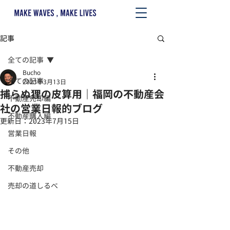
記事
全ての記事
Bucho
全ての記事
2023年3月13日
捕らぬ狸の皮算用｜福岡の不動産会
不動産売却編
社の営業日報的ブログ
不動産購入編
更新日：
2023年7月15日
営業日報
その他
不動産売却
売却の道しるべ