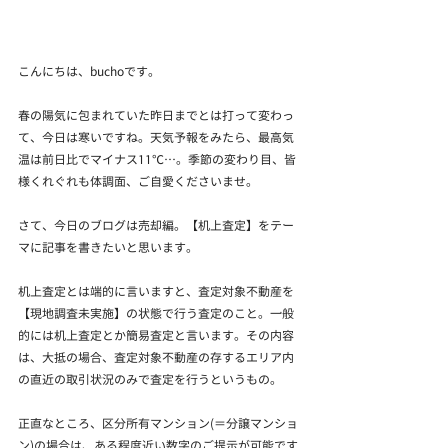
こんにちは、buchoです。
春の陽気に包まれていた昨日までとは打って変わっ
て、今日は寒いですね。天気予報をみたら、最高気
温は前日比でマイナス11℃…。季節の変わり目、皆
様くれぐれも体調面、ご自愛くださいませ。
さて、今日のブログは売却編。【机上査定】をテー
マに記事を書きたいと思います。
机上査定とは端的に言いますと、査定対象不動産を
【現地調査未実施】の状態で行う査定のこと。一般
的には机上査定とか簡易査定と言います。その内容
は、大抵の場合、査定対象不動産の存するエリア内
の直近の取引状況のみで査定を行うというもの。
正直なところ、区分所有マンション(＝分譲マンショ
ン)の場合は、ある程度近い数字のご提示が可能です