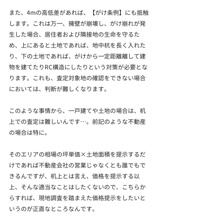
また、4mの高低差があれば、【がけ条例】にも抵触
します。これは万一、擁壁が崩壊し、がけ崩れが発
生した場合、居住者および隣接地の生命を守るた
め、上にあると土地であれば、地中杭を長く入れた
り、下の土地であれば、がけから一定距離離して建
物を建てたりRC構造にしたりという対策が必要とな
ります。これも、査定対象地の確認をできない場合
においては、判断が難しくなります。
このような事情から、一戸建てや土地の場合は、机
上での査定は難しいんです…。前記のような不動産
の場合は特に。
そのエリアの相場の坪単価×土地面積を提示するだ
けであれば不動産会社の営業じゃなくとも誰でもで
きるんですが、机上とは言え、価格を提示する以
上、そんな適当なことはしたくないので、こちらか
らすれば、現地調査を踏まえた価格提示をしたいと
いうのが正直なところなんです。