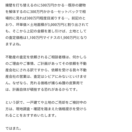
擁壁を打ち替えるのに500万円かかる…既存の建物
を解体するのに300万円かかる…セットバックで相
場的に見れば300万円程度目減りする…。前記のと
おり、坪単価×土地面積が3,000万円と割り出されて
も、そこから上記の金額を差し引けば、土地として
の査定価格は1,100万円マイナスの1,900万円となり
ますよね。
不動産の査定を依頼されるご相談者様は、何かしら
のご理由やご事情、ご計画があってその依頼を不動
産会社にされる訳ですから、依頼を受ける我々不動
産会社の営業は、査定はシビアにみないといけませ
ん。なぜなら、売れる価格が捕らぬ狸の皮算用で
は、計画自体が頓挫する恐れがあるからです。
という訳で、一戸建てや土地のご売却をご検討中の
方は、現地調査・確認を踏まえた価格提示を受けら
れることをおすすめいたします。
ではまた。