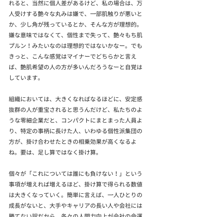
れると、当然に個人差があるけど、私の場合は、万
人受けする艶々な丸みは嫌で、一部肌触りが悪いと
か、少し角が残っているとか、そんな方が理想的。
嫌な意味ではなくて、個性まで失って、艶々もち肌
プルン！みたいなのは理想的ではないかなー。でも
きっと、こんな感覚はマイナーでどちらかと言え
ば、艶肌希望の人の方が多いんだろうなーと自覚は
しています。
組織においては、大きくなればなるほどに、安定感
抜群の人が重宝されると思うんだけど、私たちのよ
うな零細企業だと、コンパクトにまとまった人員よ
り、特定の事柄に長けた人、いわゆる個性派集団の
方が、掛け合わせたときの相乗効果が高くなるよ
ね。要は、足し算ではなく掛け算。
個々が「これについては誰にも負けない！」という
事項が増えれば増えるほど、掛け算で得られる数値
は大きくなっていく。簡単に言えば、一人ひとりの
成長がないと、大手やキャリアの長い人や会社には
勝てない訳だから、各々の人間力向上が会社の命運