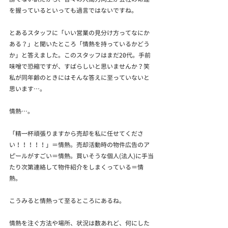
を握っているといっても過言ではないですね。
とあるスタッフに「いい営業の見分け方ってなにか
ある？」と聞いたところ「情熱を持っているかどう
か」と答えました。このスタッフはまだ20代。手前
味噌で恐縮ですが、すばらしいと思いませんか？笑 
私が同年齢のときにはそんな答えに至っていないと
思います…。
情熱…。
「精一杯頑張りますから売却を私に任せてくださ
い！！！！！」＝情熱。売却活動時の物件広告のア
ピールがすごい＝情熱。買いそうな個人(法人)に手当
たり次第連絡して物件紹介をしまくっている＝情
熱。
こうみると情熱って至るところにあるね。
情熱を注ぐ方法や場所、状況は数あれど、何にした