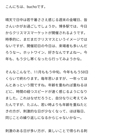
こんにちは、buchoです。
晴天で日中は若干暑ささえ感じる週末の金曜日、皆
さんいかがお過ごしでしょうか。博多駅では、今日
からクリスマスマーケットが開催されるようです。
時季的に、まだまだクリスマスというイメージでは
ないですが、開催初日の今日は、来場者も多いんだ
ろうなー。ホットワイン、好きなんですよねー。今
年も、もう少し寒くなったら行ってみようかな。
そんなこんなで、11月ももう中旬。今年ももう50日
くらいで終わります。毎年思いますが、一年ってほ
んとあっという間ですね。年齢を重ねれば重ねるほ
どに、時間の経つスピードが速く感じるようになり
ました。これはなぜだろうと、自分なりに考えてみ
たんですが、たぶん、若い時よりも年齢を重ねたと
きの方が、刺激的な日が少なくなって、ほぼ毎日、
同じことの繰り返しになるからじゃないかなー。
刺激のある日が多い方が、楽しいことで得られる刺