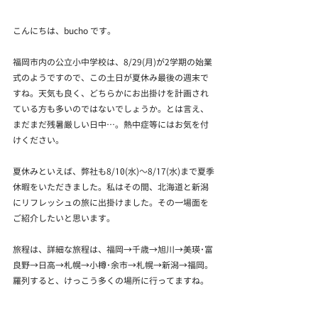
こんにちは、bucho です。
福岡市内の公立小中学校は、8/29(月)が2学期の始業
式のようですので、この土日が夏休み最後の週末で
すね。天気も良く、どちらかにお出掛けを計画され
ている方も多いのではないでしょうか。とは言え、
まだまだ残暑厳しい日中…。熱中症等にはお気を付
けください。
夏休みといえば、弊社も8/10(水)～8/17(水)まで夏季
休暇をいただきました。私はその間、北海道と新潟
にリフレッシュの旅に出掛けました。その一場面を
ご紹介したいと思います。
旅程は、詳細な旅程は、福岡→千歳→旭川→美瑛･富
良野→日高→札幌→小樽･余市→札幌→新潟→福岡。
羅列すると、けっこう多くの場所に行ってますね。