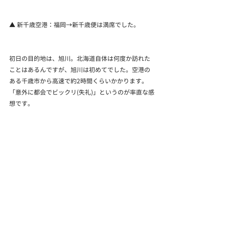
▲ 新千歳空港：福岡→新千歳便は満席でした。
初日の目的地は、旭川。北海道自体は何度か訪れた
ことはあるんですが、旭川は初めてでした。空港の
ある千歳市から高速で約2時間くらいかかります。
「意外に都会でビックリ(失礼)」というのが率直な感
想です。