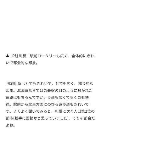
▲ JR旭川駅：駅前ロータリーも広く、全体的にきれ
いで都会的な印象。
JR旭川駅はとてもきれいで、とても広く、都会的な
印象。北海道ならではの碁盤の目のように敷かれた
道路はもちろんですが、歩道も広くて歩くのも快
適。駅前から北東方面にのびる遊歩道もきれいで
す。よくよく聞いてみると、札幌に次ぐ人口第2位の
都市(勝手に函館かと思っていました)。そりゃ都会だ
よね。