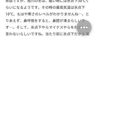
余談ですが、旭川の冬は、酷い時には氷点下30℃く
らいになるようです。その時の最高気温は氷点下
10℃。もはや寒さのレベルがわかりませんね…。と
りあえず、鼻呼吸をすると、鼻腔が凍るらしいで
す…。そして、氷点下やらマイナスやらをわざわざ
言わないらしいですね。当たり前に氷点下だから 笑
道幅が広いのは、除雪車が通った後、道路の両サイ
ドに雪が寄せられて道幅を食うため、とのこと。同
じ日本なのに、知らないことが多いですねー。
そんなこんなで、この後、風光明媚なスタバに行
き、旭川は終了。ここから南下し、美瑛･富良野方面
に向かいました。これより先を書いていると、めち
ゃくちゃ長文になるので、また別の機会に書きたい
と思います。