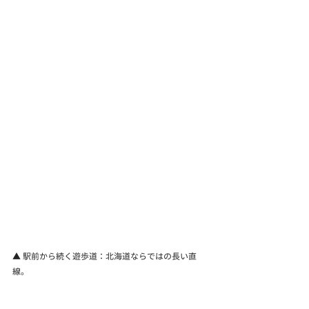
▲ 駅前から続く遊歩道：北海道ならではの長い直
線。