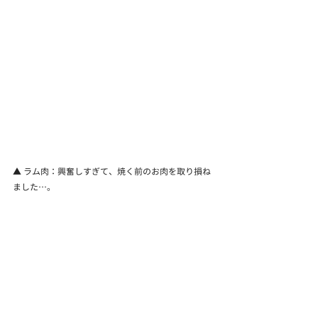
▲ ラム肉：興奮しすぎて、焼く前のお肉を取り損ね
ました…。