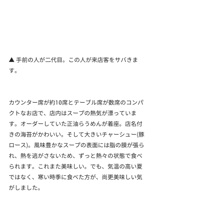
▲ 手前の人が二代目。この人が来店客をサバきま
す。
カウンター席が約10席とテーブル席が数席のコンパ
クトなお店で、店内はスープの熱気が漂っていま
す。オーダーしていた正油らうめんが着座。店名付
きの海苔がかわいい。そして大きいチャーシュー(豚
ロース)。風味豊かなスープの表面には脂の膜が張ら
れ、熱を逃がさないため、ずっと熱々の状態で食べ
られます。これまた美味しい。でも、気温の高い夏
ではなく、寒い時季に食べた方が、尚更美味しい気
がしました。