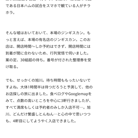
である日本ハムの試合をスマホで観ている人がチラ
ホラ。
そんな嘘はおいておいて、本場のジンギスカン。も
っと言えば、本場の有名店のジンギスカン。このお
店は、開店時間～しか予約はできず、開店時間には
到着が間に合わないため、行列覚悟で伺いました。
案の定、30組超の待ち。番号が付された整理券を受
け取る。
でも、せっかくの旭川。待ち時間ももったいないで
すよね。大体1時間半は待つだろうと予測して、他の
お店探しの旅に出ました。食べログやGooglemapを
みて、点数の高いところを中心に3軒行きましたが、
すべて満席もしくは予約者のみしか入店不可…。旭
川、どんだけ繁盛しとんねん…と心の中で思いつつ
も、4軒目にしてようやく入店できました。