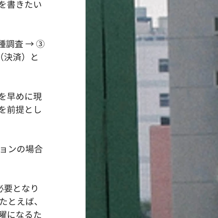
を書きたい
調査 → ③ 
渡（決済）と
を早めに現
を前提とし
ョンの場合
必要となり
たとえば、
曜になるた