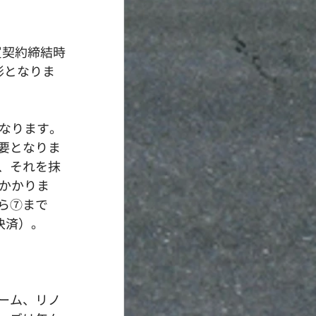
買契約締結時
形となりま
異なります。
要となりま
、それを抹
かかりま
ら⑦まで
決済）。
ーム、リノ