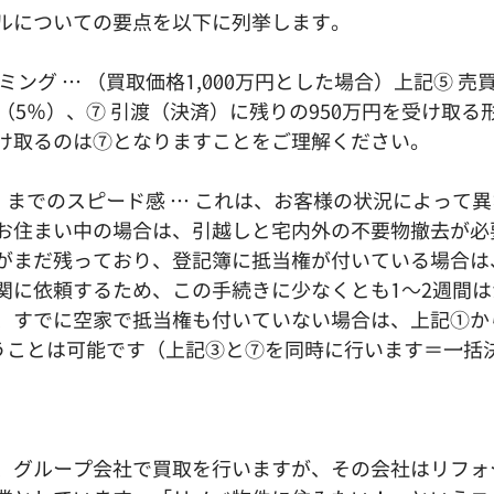
ルについての要点を以下に列挙します。
ミング … （買取価格1,000万円とした場合）上記⑤ 売
（5％）、⑦ 引渡（決済）に残りの950万円を受け取る
け取るのは⑦となりますことをご理解ください。
済）までのスピード感 … これは、お客様の状況によって
お住まい中の場合は、引越しと宅内外の不要物撤去が必
がまだ残っており、登記簿に抵当権が付いている場合は
関に依頼するため、この手続きに少なくとも1～2週間は
、すでに空家で抵当権も付いていない場合は、上記①か
行うことは可能です（上記③と⑦を同時に行います＝一括
、グループ会社で買取を行いますが、その会社はリフォ