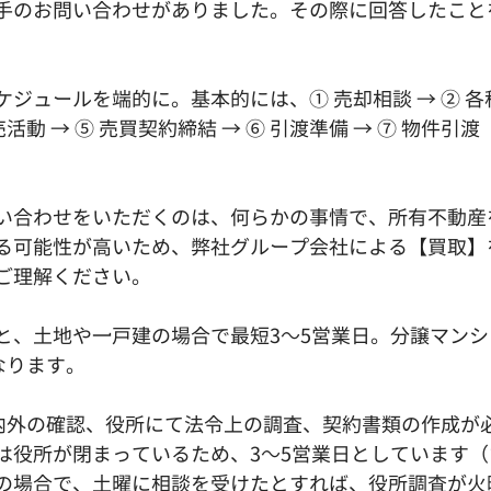
手のお問い合わせがありました。その際に回答したこと
ジュールを端的に。基本的には、① 売却相談 → ② 各種
売活動 → ⑤ 売買契約締結 → ⑥ 引渡準備 → ⑦ 物件引
い合わせをいただくのは、何らかの事情で、所有不動産
る可能性が高いため、弊社グループ会社による【買取】
ご理解ください。
と、土地や一戸建の場合で最短3～5営業日。分譲マンシ
なります。
 宅内外の確認、役所にて法令上の調査、契約書類の作成が
は役所が閉まっているため、3～5営業日としています（
の場合で、土曜に相談を受けたとすれば、役所調査が火