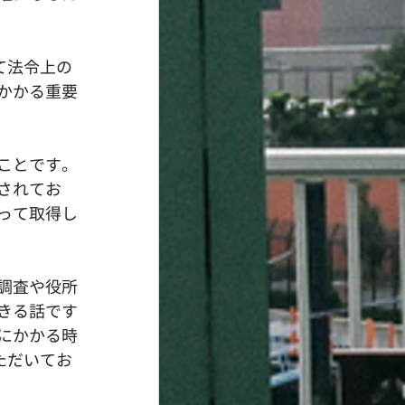
て法令上の
かかる重要
ことです。
されてお
って取得し
調査や役所
きる話です
にかかる時
ただいてお