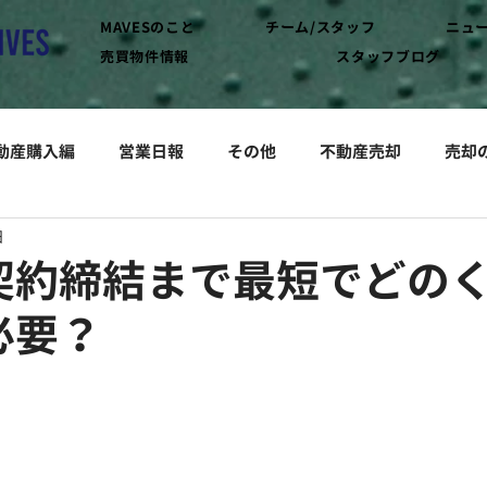
MAVESのこと
チーム/スタッフ
ニュ
売買物件情報
スタッフブログ
動産購入編
営業日報
その他
不動産売却
売却
日
契約締結まで最短でどの
必要？