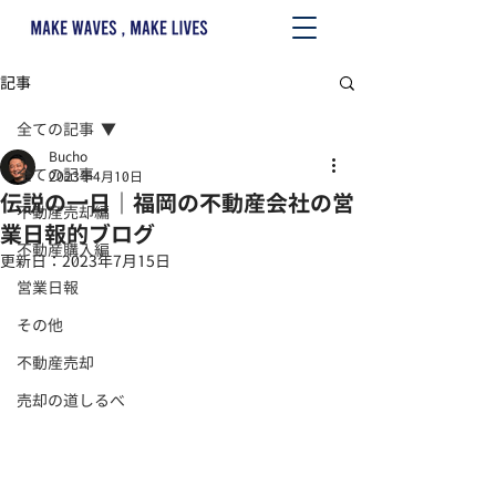
記事
全ての記事
Bucho
全ての記事
2023年4月10日
伝説の一日｜福岡の不動産会社の営
不動産売却編
業日報的ブログ
不動産購入編
更新日：
2023年7月15日
営業日報
その他
不動産売却
売却の道しるべ