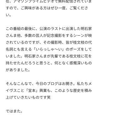
在、アマゾンプライムビデオで無料配信されていま
すので、ご興味がある方はぜひ一度、ご覧くださ
い。
この番組の最後に、公演のラストに出演した明石家
さんま他、多数の芸人が記念撮影をするシーンが映
されているのですが、その撮影時、皆が桂文枝の代
名詞とも言える「いらっしゃ～い」のポーズをして
いました。明石家さんまが先輩である桂文枝に花を
持たせたんだろうと思うと、何となく感慨深いもの
がありました。
そんなこんなで、今日のブログはお開き。私たちメ
イヴスこと「宜本」興業も、このような歴史を積み
上げていきたいものです笑
ではまた。