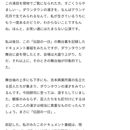
この演目を現地でご覧になられた方、すごくうらや
ましい…。ダウンタウンの漫才を、なんばグランド
花月で生でみられるなんて、私が生きているうちに
もう一度あるかどうか、わからないことですもん
ね。ほんと、お笑い通にはたまらない公演です。
私は後日、この「伝説の一日」の舞台裏を記録した
ドキュメント番組をみたんですが、ダウンタウンが
舞台に姿を現したとき、会場は大盛り上がり。た
だ、それ以上に、そのときの舞台袖が印象的でし
た。
舞台袖の上手にも下手にも、吉本興業所属の名立た
る芸人たちが集まり、ダウンタウンの漫才をみてい
るんです。今田耕司に至っては、涙すらしていまし
た。観客のみならず、芸人たちをも釘付けにするほ
ど、この二人の漫才は相当に貴重なものだったんで
しょう。まさに「伝説の一日」。
前記した、私がみたこのドキュメント番組は、現