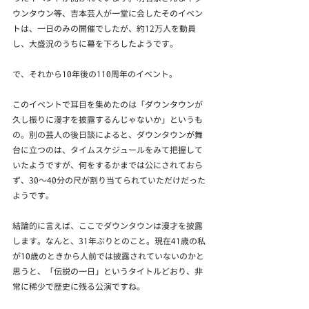
ウンタウン等、吉本芸人が一堂に会したそのイベン
トは、一日のみの開催でしたが、約12万人を動員
し、大盛況のうちに幕を下ろしたようです。
で、それから10年後の110周年のイベント。
このイベントで耳目を集めたのは「ダウンタウンが
久し振りに漫才を披露するんじゃないか」というも
の。別の芸人の後日談によると、ダウンタウンが舞
台に立つのは、タイムスケジュールをみて把握して
いたようですが、何をするかまでは公にされておら
ず、30～40分の尺が割り当てられていただけだった
ようです。
結論的に言えば、ここでダウンタウンは漫才を披露
します。なんと、31年ぶりとのこと。現在41歳の私
が10歳のときから人前では披露されていないのかと
思うと、「伝説の一日」というタイトルどおり、非
常に稀少で歴史に残る公演ですね。