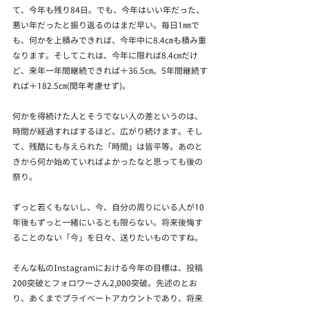
て、今年も残り84日。でも、今年はいい年だった、
悪い年だったと振り返るのはまだ早い。毎日1㎜で
も、何かを上積みできれば、今年中に8.4㎝も積み重
なります。そしてこれは、今年に限れば8.4㎝だけ
ど、来年一年間継続できれば＋36.5㎝。5年間継続す
れば＋182.5㎝(閏年考慮せず)。
何かを得続けた人とそうでない人の差というのは、
時間が経過すればするほど、広がり続けます。そし
て、残酷にも与えられた「時間」は皆平等。あのと
きから何か始めていればよかったなと思っても後の
祭り。
ずっと若くもないし、今、自分の周りにいる人が10
年後もずっと一緒にいるとも限らない。将来後悔す
ることのない「今」を日々、送りたいものですね。
そんな私のInstagramにおける今年の目標は、投稿
200突破とフォロワーさん2,000突破。先述のとお
り、あくまでプライベートアカウントであり、将来