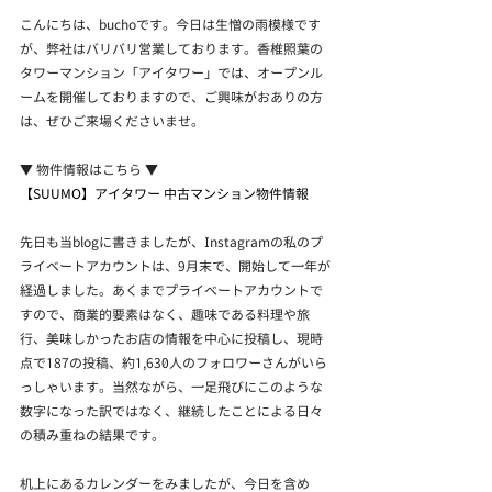
こんにちは、buchoです。今日は生憎の雨模様です
が、弊社はバリバリ営業しております。香椎照葉の
タワーマンション「アイタワー」では、オープンル
ームを開催しておりますので、ご興味がおありの方
は、ぜひご来場くださいませ。
▼ 物件情報はこちら ▼
【SUUMO】アイタワー 中古マンション物件情報
先日も当blogに書きましたが、Instagramの私のプ
ライベートアカウントは、9月末で、開始して一年が
経過しました。あくまでプライベートアカウントで
すので、商業的要素はなく、趣味である料理や旅
行、美味しかったお店の情報を中心に投稿し、現時
点で187の投稿、約1,630人のフォロワーさんがいら
っしゃいます。当然ながら、一足飛びにこのような
数字になった訳ではなく、継続したことによる日々
の積み重ねの結果です。
机上にあるカレンダーをみましたが、今日を含め