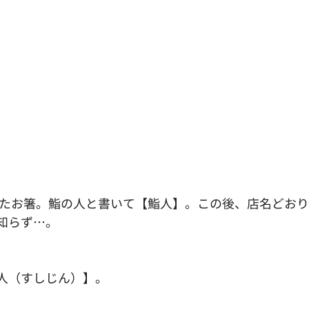
れたお箸。鮨の人と書いて【鮨人】。この後、店名どお
知らず…。
人（すしじん）】。