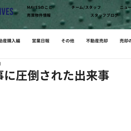
MAVESのこと
チーム/スタッフ
ニュ
売買物件情報
スタッフブログ
動産購入編
営業日報
その他
不動産売却
売却
日
事に圧倒された出来事