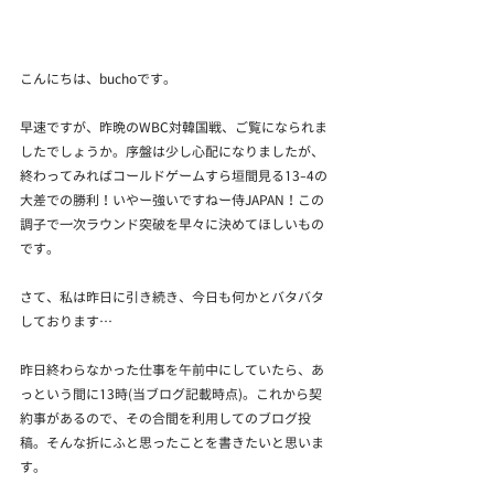
こんにちは、buchoです。
早速ですが、昨晩のWBC対韓国戦、ご覧になられま
したでしょうか。序盤は少し心配になりましたが、
終わってみればコールドゲームすら垣間見る13-4の
大差での勝利！いやー強いですねー侍JAPAN！この
調子で一次ラウンド突破を早々に決めてほしいもの
です。
さて、私は昨日に引き続き、今日も何かとバタバタ
しております…
昨日終わらなかった仕事を午前中にしていたら、あ
っという間に13時(当ブログ記載時点)。これから契
約事があるので、その合間を利用してのブログ投
稿。そんな折にふと思ったことを書きたいと思いま
す。