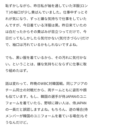
恥ずかしながら、昨日私が袖を通していた洋服(ロン
Ｔ)の袖口が少し黄ばんでいました。仕事中ずっとそ
れが気になり、ずっと嫌な気持ちで仕事をしていた
んですが、今日着ている洋服は黒。昨日来ていたの
は白だったからその黄ばみが目立つってだけで、今
日だってもしかしたら気付かない(気付きづらい)だけ
で、袖口は汚れているかもしれないですよね。
でも、黒い服を着ているから、その汚れに気付かな
い。ということは、嫌な気持ちにならずに仕事に取
り組めたはず。
話は変わって、昨晩のWBC対韓国戦。同じアジアの
チーム同士の対戦だから、両チームともに姿形や顔
も似ています。もし、韓国の選手が侍JAPANのユニ
フォームを着ていたら、野球に疎い人は、侍JAPAN
の一員だと誤認しますよね。もちろん、逆の場合(侍
メンバーが韓国のユニフォームを着ている場合)もそ
うなんだけど。