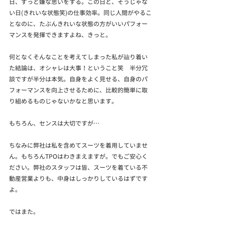
日、ずっと嫌な思いをする。この日と、そうじゃな
い日(きれいな状態笑)の仕事効率。同じ人間がやるこ
となのに、たぶんきれいな状態の方がいいパフォー
マンスを発揮できますよね、きっと。
何となくそんなことを考えてしまった私が辿り着い
た結論は、オシャレは大事！ということ笑　半分冗
談ですが半分は本気。自身をよく見せる、自身のパ
フォーマンスを向上させるために、比較的簡単に取
り組めるものじゃないかなと思います。
もちろん、センスは大切ですが…
ちなみに弊社は私を含めてスーツを着用していませ
ん。もちろんTPOはわきまえますが。でもご安心く
ださい。弊社のスタッフは皆、スーツを着ている不
動産営業よりも、中身はしっかりしているはずです
よ。
ではまた。