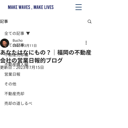
記事
全ての記事
Bucho
全ての記事
2023年3月11日
あなたはなにもの？｜福岡の不動産
不動産売却編
会社の営業日報的ブログ
不動産購入編
更新日：
2023年7月15日
営業日報
その他
不動産売却
売却の道しるべ